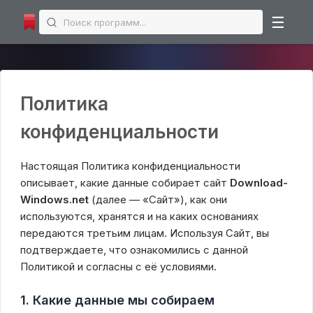
☰
Microsoft Office
Microsoft Excel
Политика
Microsoft PowerPoint
конфиденциальности
Microsoft Word
Интернет программы
Настоящая Политика конфиденциальности
описывает, какие данные собирает сайт
Download-
Торрент-клиенты
Windows.net
(далее — «Сайт»), как они
Загрузчики
используются, хранятся и на каких основаниях
Мессенджеры
передаются третьим лицам. Используя Сайт, вы
Браузеры
подтверждаете, что ознакомились с данной
Политикой и согласны с её условиями.
Аудио | Видео программы торрент
Аудио-редакторы
1. Какие данные мы собираем