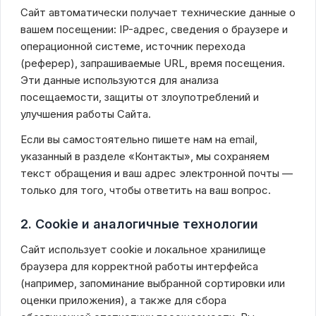
Запись экрана
Сайт автоматически получает технические данные о
Плееры
вашем посещении: IP-адрес, сведения о браузере и
операционной системе, источник перехода
Диски и Файлы Торрент
(реферер), запрашиваемые URL, время посещения.
Утилиты для дисков
Эти данные используются для анализа
Мониторинг железа
посещаемости, защиты от злоупотреблений и
улучшения работы Сайта.
Антивирусы
Драйвера
Если вы самостоятельно пишете нам на email,
Восстановление
указанный в разделе «Контакты», мы сохраняем
текст обращения и ваш адрес электронной почты —
РАЗНОЕ
только для того, чтобы ответить на ваш вопрос.
3D-моделирование и CAD
2. Cookie и аналогичные технологии
Мобильные приложения и эмуляторы
Читалки (PDF, FB2, DjVu)
Сайт использует cookie и локальное хранилище
Для разработчиков
браузера для корректной работы интерфейса
Графические программы Торрент
(например, запоминание выбранной сортировки или
Игры
оценки приложения), а также для сбора
Программы для рисования на компьютере